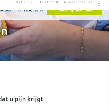
OVER ONS
TARIEVEN
085-0080102
hodes
Onze locaties
Online afspraak maken
en
t u pijn krijgt