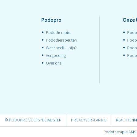
Podopro
Onze 
Podotherapie
Podo
Podotherapeuten
Podo
Waar heeft u pijn?
Podo
Vergoeding
Podo
Over ons
© PODOPRO VOETSPECIALISTEN
PRIVACYVERKLARING
KLACHTENR
Podotherapie AMS B