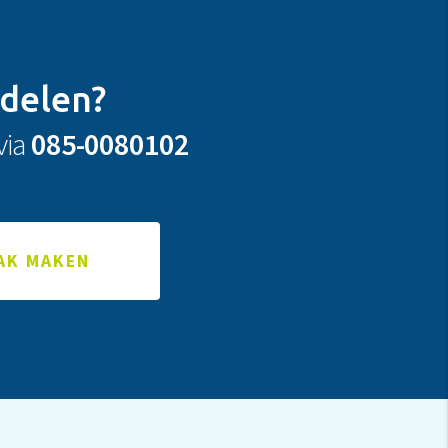
ndelen?
via
085-0080102
AK MAKEN