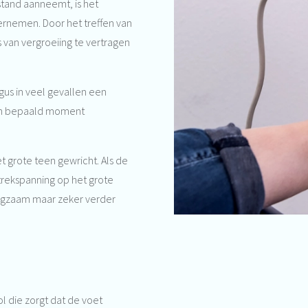
tand aanneemt, is het
dernemen. Door het treffen van
van vergroeiing te vertragen
gus in veel gevallen een
 een bepaald moment
t grote teen gewricht. Als de
trekspanning op het grote
 langzaam maar zeker verder
ol die zorgt dat de voet