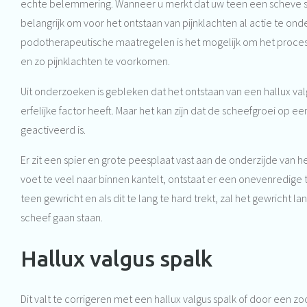
echte belemmering. Wanneer u merkt dat uw teen een scheve s
belangrijk om voor het ontstaan van pijnklachten al actie te on
podotherapeutische maatregelen is het mogelijk om het proces 
en zo pijnklachten te voorkomen.
Uit onderzoeken is gebleken dat het ontstaan van een hallux val
erfelijke factor heeft. Maar het kan zijn dat de scheefgroei op
geactiveerd is.
Er zit een spier en grote peesplaat vast aan de onderzijde van he
voet te veel naar binnen kantelt, ontstaat er een onevenredige 
teen gewricht en als dit te lang te hard trekt, zal het gewricht
scheef gaan staan.
Hallux valgus spalk
Dit valt te corrigeren met een hallux valgus spalk of door een zo