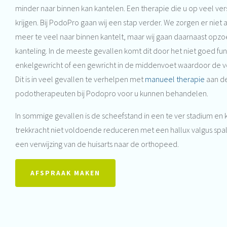
minder naar binnen kan kantelen. Een therapie die u op veel ver
krijgen. Bij PodoPro gaan wij een stap verder. We zorgen er niet 
meer te veel naar binnen kantelt, maar wij gaan daarnaast opz
kanteling. In de meeste gevallen komt dit door het niet goed fu
enkelgewricht of een gewricht in de middenvoet waardoor de voet z
Dit is in veel gevallen te verhelpen met
manueel therapie
aan de
podotherapeuten bij Podopro voor u kunnen behandelen.
In sommige gevallen is de scheefstand in een te ver stadium e
trekkracht niet voldoende reduceren met een hallux valgus spa
een verwijzing van de huisarts naar de orthopeed.
AFSPRAAK MAKEN