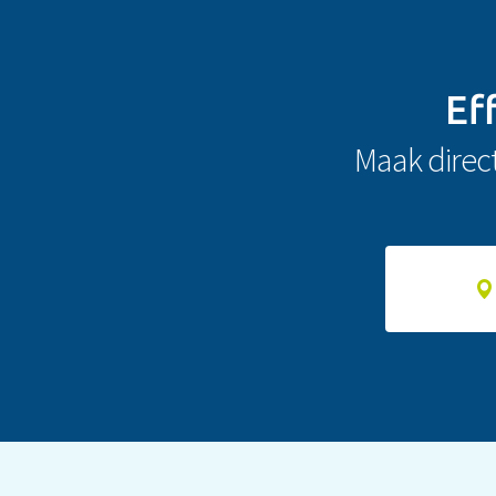
Ef
Maak direc