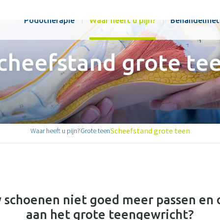
Podotherapie
Waar heeft u pijn?
Behandelmet
cheefstand grote te
Scheefstand grote teen
Waar heeft u pijn?
Grote teen
 schoenen niet goed meer passen en da
aan het grote teengewricht?