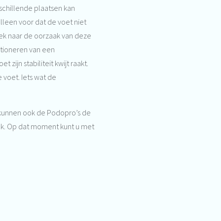
schillende plaatsen kan
alleen voor dat de voet niet
oek naar de oorzaak van deze
ntioneren van een
ijn stabiliteit kwijt raakt.
 voet. Iets wat de
n kunnen ook de Podopro’s de
lk. Op dat moment kunt u met