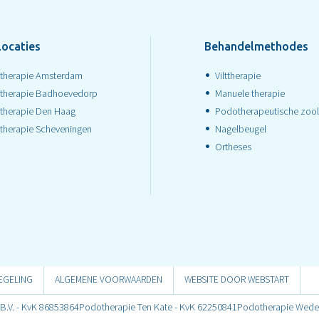
locaties
Behandelmethodes
therapie Amsterdam
Vilttherapie
therapie Badhoevedorp
Manuele therapie
therapie Den Haag
Podotherapeutische zool
therapie Scheveningen
Nagelbeugel
Ortheses
EGELING
ALGEMENE VOORWAARDEN
WEBSITE DOOR WEBSTART
.V. - KvK 86853864
Podotherapie Ten Kate - KvK 62250841
Podotherapie Wede